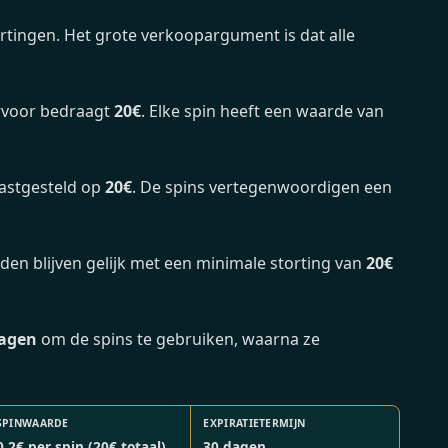
rtingen. Het grote verkoopargument is dat alle
ervoor bedraagt
20€
. Elke spin heeft een waarde van
vastgesteld op
20€
. De spins vertegenwoordigen een
den blijven gelijk met een minimale storting van
20€
dagen
om de spins te gebruiken, waarna ze
SPINWAARDE
EXPIRATIETERMIJN
0.2€
per spin (
20€
totaal)
30 dagen