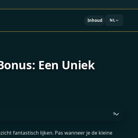
Inhoud
NL
Bonus: Een Uniek
9
cht fantastisch lijken. Pas wanneer je de kleine