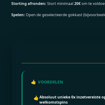
Storting afronden:
Stort minimaal
20€
om te voldoe
Spelen:
Open de geselecteerde gokkast (bijvoorbeeld B
👍
VOORDELEN
Absoluut unieke 0x inzetvereiste op
👍
welkomstspins