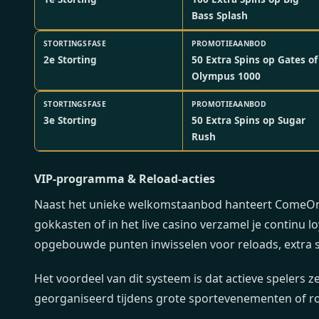
Bass Splash
STORTINGSFASE
PROMOTIEAANBOD
2e Storting
50 Extra Spins
op Gates of
Olympus 1000
STORTINGSFASE
PROMOTIEAANBOD
3e Storting
50 Extra Spins
op Sugar
Rush
VIP-programma & Reload-acties
Naast het unieke welkomstaanbod hanteert ComeOn! 
gokkasten of in het live casino verzamel je continu 
opgebouwde punten inwisselen voor reloads, extra s
Het voordeel van dit systeem is dat actieve spelers 
georganiseerd tijdens grote sportevenementen of r