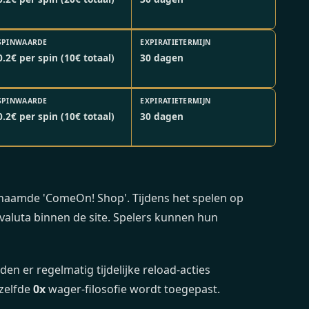
SPINWAARDE
EXPIRATIETERMIJN
0.2€
per spin (
10€
totaal)
30 dagen
SPINWAARDE
EXPIRATIETERMIJN
0.2€
per spin (
10€
totaal)
30 dagen
naamde 'ComeOn! Shop'. Tijdens het spelen op
 valuta binnen de site. Spelers kunnen hun
en er regelmatig tijdelijke reload-acties
zelfde
0x
wager-filosofie wordt toegepast.