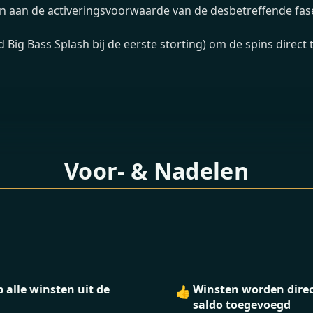
n aan de activeringsvoorwaarde van de desbetreffende fas
ig Bass Splash bij de eerste storting) om de spins direct t
Voor- & Nadelen
 alle winsten uit de
Winsten worden direc
👍
saldo toegevoegd