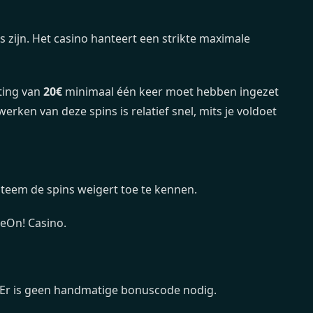
ls zijn. Het casino hanteert een strikte maximale
ting van
20€
minimaal één keer moet hebben ingezet
ken van deze spins is relatief snel, mits je voldoet
steem de spins weigert toe te kennen.
meOn! Casino.
. Er is geen handmatige bonuscode nodig.