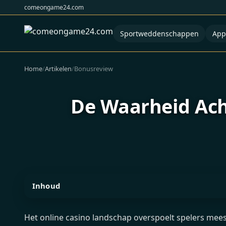
comeongame24.com
Sportweddenschappen
App
Home
/
Artikelen
/
Bonusreview
De Waarheid Ach
Inhoud
Het online casino landschap overspoelt spelers meest