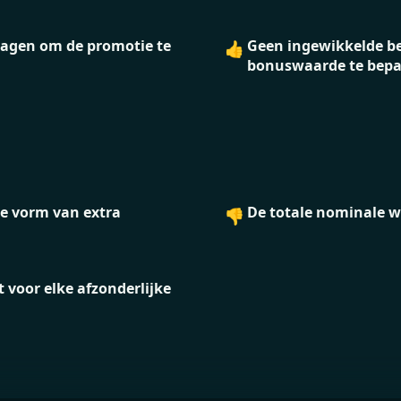
dagen om de promotie te
Geen ingewikkelde b
👍
bonuswaarde te bepa
e vorm van extra
De totale nominale w
👎
t voor elke afzonderlijke