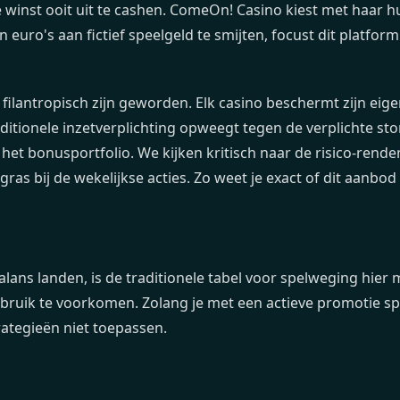
de winst ooit uit te cashen. ComeOn! Casino kiest met haar 
 euro's aan fictief speelgeld te smijten, focust dit platfor
 filantropisch zijn geworden. Elk casino beschermt zijn eig
itionele inzetverplichting opweegt tegen de verplichte stor
het bonusportfolio. We kijken kritisch naar de risico-ren
ras bij de wekelijkse acties. Zo weet je exact of dit aanbod
balans landen, is de traditionele tabel voor spelweging hie
ruik te voorkomen. Zolang je met een actieve promotie spee
rategieën niet toepassen.