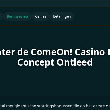
Bonusreview
Games
Betalingen
ter de ComeOn! Casino 
Concept Ontleed
al met gigantische stortingsbonussen die op het eerste gezi