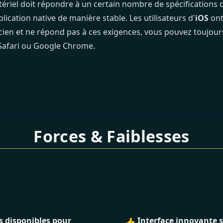
tériel doit répondre à un certain nombre de spécifications d
ication native de manière stable. Les utilisateurs d'
iOS
ont
cien et ne répond pas à ces exigences, vous pouvez toujours
 Safari ou Google Chrome.
Forces & Faiblesses
es disponibles pour
Interface innovante 
👍