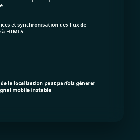
de
ces et synchronisation des flux de
ce à HTML5
e de la localisation peut parfois générer
ignal mobile instable