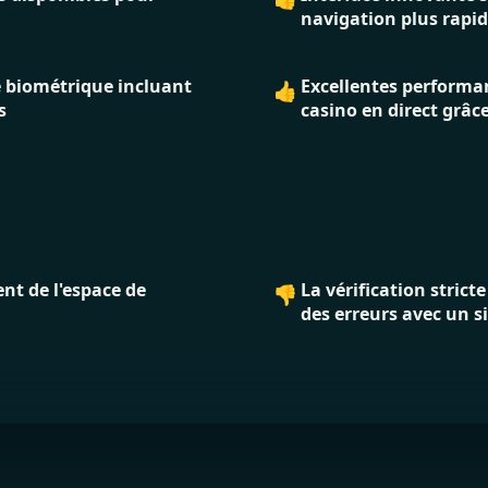
navigation plus rapi
é biométrique incluant
Excellentes performan
👍
s
casino en direct grâ
nt de l'espace de
La vérification strict
👎
des erreurs avec un s