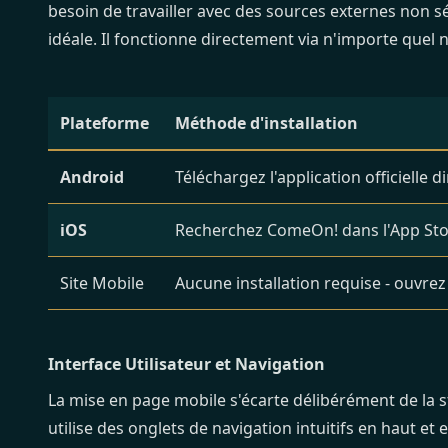
besoin de travailler avec des sources externes non sécu
idéale. Il fonctionne directement via n'importe quel
Plateforme
Méthode d'installation
Android
Téléchargez l'application officielle 
iOS
Recherchez ComeOn! dans l'App Stor
Site Mobile
Aucune installation requise - ouvre
Interface Utilisateur et Navigation
La mise en page mobile s'écarte délibérément de la s
utilise des onglets de navigation intuitifs en haut et 