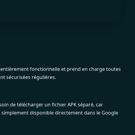
t entièrement fonctionnelle et prend en charge toutes
t sécurisées régulières.
oin de télécharger un fichier APK séparé, car
 est simplement disponible directement dans le Google