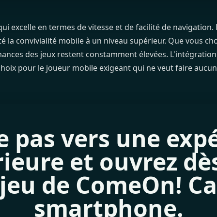
i excelle en termes de vitesse et de facilité de navigation
é la convivialité mobile à un niveau supérieur. Que vous chois
rmances des jeux restent constamment élevées. L'intégration 
choix pour le joueur mobile exigeant qui ne veut faire aucu
e pas vers une exp
ieure et ouvrez dè
e jeu de ComeOn! Ca
smartphone.