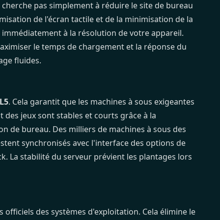
 cherche pas simplement à réduire le site de bureau
misation de l'écran tactile et de la minimisation de la
te immédiatement à la résolution de votre appareil.
 maximiser le temps de chargement et la réponse du
age fluides.
L5
. Cela garantit que les machines à sous exigeantes
des jeux sont stables et courts grâce à la
sion de bureau. Des milliers de machines à sous des
estent synchronisés avec l'interface des options de
k. La stabilité du serveur prévient les plantages lors
ficiels des systèmes d'exploitation. Cela élimine le